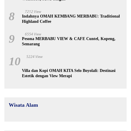
7212 View
8
Indahnya OMAH KEMBANG MERBABU: Traditional
Highland Coffee
6554 View
9
Pesona MERBABU VIEW & CAFE Cuntel, Kopeng,
Semarang
5224 View
10
Villa dan Kopi OMAH KITA Selo Boyolali: Destinasi
Estetik dengan View Merapi
Wisata Alam