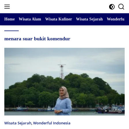
Skip
to
content
Home
Wisata Alam
Wisata Kuliner
Wisata Sejarah
Wonderful I
menara suar bukit komendur
Wisata Sejarah
,
Wonderful Indonesia