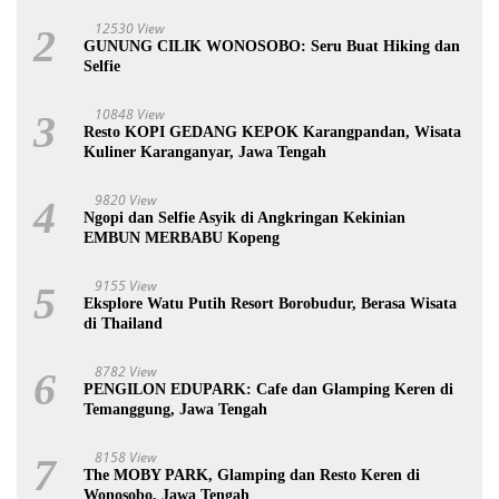
12530 View
2
GUNUNG CILIK WONOSOBO: Seru Buat Hiking dan
Selfie
10848 View
3
Resto KOPI GEDANG KEPOK Karangpandan, Wisata
Kuliner Karanganyar, Jawa Tengah
9820 View
4
Ngopi dan Selfie Asyik di Angkringan Kekinian
EMBUN MERBABU Kopeng
9155 View
5
Eksplore Watu Putih Resort Borobudur, Berasa Wisata
di Thailand
8782 View
6
PENGILON EDUPARK: Cafe dan Glamping Keren di
Temanggung, Jawa Tengah
8158 View
7
The MOBY PARK, Glamping dan Resto Keren di
Wonosobo, Jawa Tengah