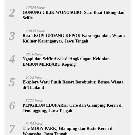
12525 View
2
GUNUNG CILIK WONOSOBO: Seru Buat Hiking dan
Selfie
10835 View
3
Resto KOPI GEDANG KEPOK Karangpandan, Wisata
Kuliner Karanganyar, Jawa Tengah
9816 View
4
Ngopi dan Selfie Asyik di Angkringan Kekinian
EMBUN MERBABU Kopeng
9152 View
5
Eksplore Watu Putih Resort Borobudur, Berasa Wisata
di Thailand
8777 View
6
PENGILON EDUPARK: Cafe dan Glamping Keren di
Temanggung, Jawa Tengah
8154 View
7
The MOBY PARK, Glamping dan Resto Keren di
Wonosobo, Jawa Tengah