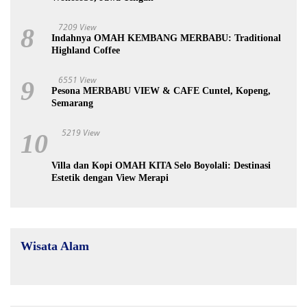
7209 View
8
Indahnya OMAH KEMBANG MERBABU: Traditional
Highland Coffee
6551 View
9
Pesona MERBABU VIEW & CAFE Cuntel, Kopeng,
Semarang
5219 View
10
Villa dan Kopi OMAH KITA Selo Boyolali: Destinasi
Estetik dengan View Merapi
Wisata Alam