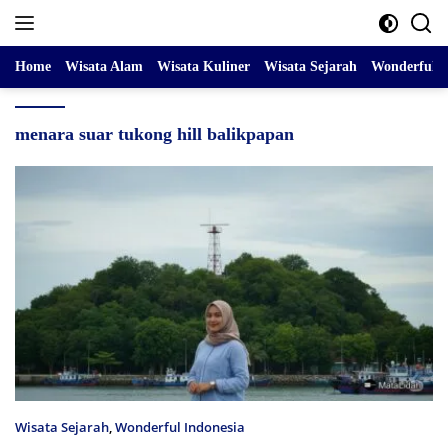
Skip
to
content
Home
Wisata Alam
Wisata Kuliner
Wisata Sejarah
Wonderful I
menara suar tukong hill balikpapan
Wisata Sejarah
,
Wonderful Indonesia