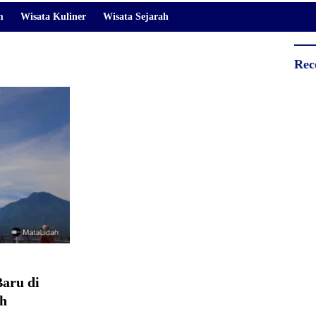
m
Wisata Kuliner
Wisata Sejarah
Rec
aru di
ah