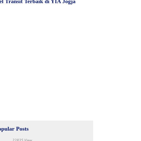
el Transit Terbaik di YIA Jogja
opular Posts
22835 View