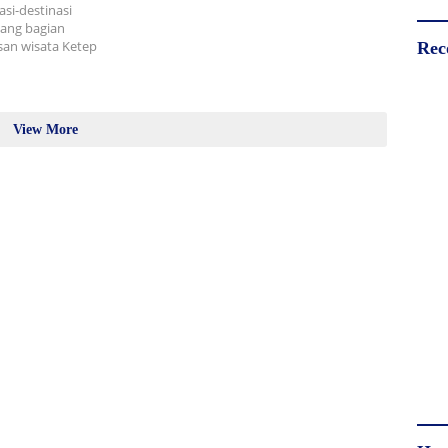
asi-destinasi
lang bagian
san wisata Ketep
Rec
View More