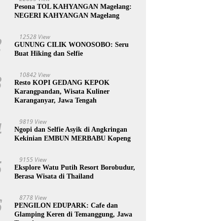
1
Pesona TOL KAHYANGAN Magelang:
NEGERI KAHYANGAN Magelang
12528 View
2
GUNUNG CILIK WONOSOBO: Seru
Buat Hiking dan Selfie
10842 View
3
Resto KOPI GEDANG KEPOK
Karangpandan, Wisata Kuliner
Karanganyar, Jawa Tengah
9819 View
4
Ngopi dan Selfie Asyik di Angkringan
Kekinian EMBUN MERBABU Kopeng
9155 View
5
Eksplore Watu Putih Resort Borobudur,
Berasa Wisata di Thailand
8778 View
6
PENGILON EDUPARK: Cafe dan
Glamping Keren di Temanggung, Jawa