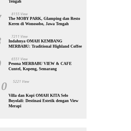
Tengah
8155 View
7
The MOBY PARK, Glamping dan Resto
Keren di Wonosobo, Jawa Tengah
7211 View
8
Indahnya OMAH KEMBANG
MERBABU: Traditional Highland Coffee
6551 View
9
Pesona MERBABU VIEW & CAFE
Cuntel, Kopeng, Semarang
5221 View
10
Villa dan Kopi OMAH KITA Selo
Boyolali: Destinasi Estetik dengan View
Merapi