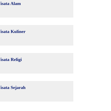
isata Alam
isata Kuliner
isata Religi
isata Sejarah