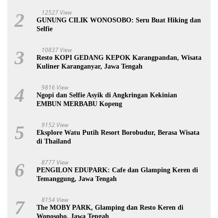
12527 View
2
GUNUNG CILIK WONOSOBO: Seru Buat Hiking dan
Selfie
10837 View
3
Resto KOPI GEDANG KEPOK Karangpandan, Wisata
Kuliner Karanganyar, Jawa Tengah
9816 View
4
Ngopi dan Selfie Asyik di Angkringan Kekinian
EMBUN MERBABU Kopeng
9152 View
5
Eksplore Watu Putih Resort Borobudur, Berasa Wisata
di Thailand
8777 View
6
PENGILON EDUPARK: Cafe dan Glamping Keren di
Temanggung, Jawa Tengah
8154 View
7
The MOBY PARK, Glamping dan Resto Keren di
Wonosobo, Jawa Tengah