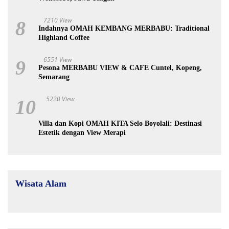
7210 View
8
Indahnya OMAH KEMBANG MERBABU: Traditional
Highland Coffee
6551 View
9
Pesona MERBABU VIEW & CAFE Cuntel, Kopeng,
Semarang
5220 View
10
Villa dan Kopi OMAH KITA Selo Boyolali: Destinasi
Estetik dengan View Merapi
Wisata Alam