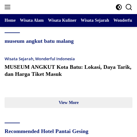
Skip
to
content
Home
Wisata Alam
Wisata Kuliner
Wisata Sejarah
Wonderful I
museum angkut batu malang
Wisata Sejarah
,
Wonderful Indonesia
MUSEUM ANGKUT Kota Batu: Lokasi, Daya Tarik,
dan Harga Tiket Masuk
View More
Recommended Hotel Pantai Gesing