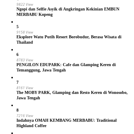
9822 View
Ngopi dan Selfie Asyik di Angkringan Kekinian EMBUN
MERBABU Kopeng
5
9158 View
Eksplore Watu Putih Resort Borobudur, Berasa Wisata di
Thailand
6
8783 View
PENGILON EDUPARK: Cafe dan Glamping Keren di
Temanggung, Jawa Tengah
7
8161 View
The MOBY PARK, Glamping dan Resto Keren di Wonosobo,
Jawa Tengah
8
7216 View
Indahnya OMAH KEMBANG MERBABU: Traditional
Highland Coffee