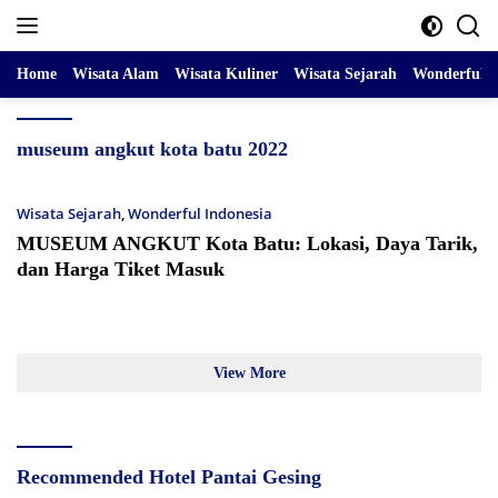
Skip
to
content
Home
Wisata Alam
Wisata Kuliner
Wisata Sejarah
Wonderful I
museum angkut kota batu 2022
Wisata Sejarah
,
Wonderful Indonesia
MUSEUM ANGKUT Kota Batu: Lokasi, Daya Tarik,
dan Harga Tiket Masuk
View More
Recommended Hotel Pantai Gesing