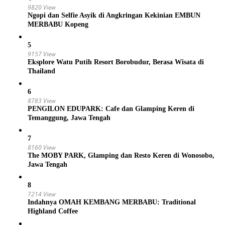
9820 View
Ngopi dan Selfie Asyik di Angkringan Kekinian EMBUN
MERBABU Kopeng
5
9157 View
Eksplore Watu Putih Resort Borobudur, Berasa Wisata di
Thailand
6
8783 View
PENGILON EDUPARK: Cafe dan Glamping Keren di
Temanggung, Jawa Tengah
7
8160 View
The MOBY PARK, Glamping dan Resto Keren di Wonosobo,
Jawa Tengah
8
7214 View
Indahnya OMAH KEMBANG MERBABU: Traditional
Highland Coffee