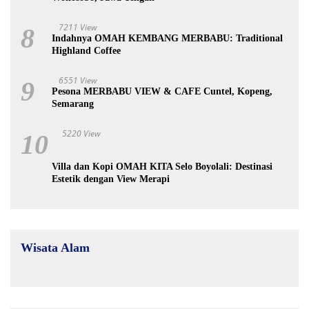
7211 View
8
Indahnya OMAH KEMBANG MERBABU: Traditional
Highland Coffee
6551 View
9
Pesona MERBABU VIEW & CAFE Cuntel, Kopeng,
Semarang
5220 View
10
Villa dan Kopi OMAH KITA Selo Boyolali: Destinasi
Estetik dengan View Merapi
Wisata Alam