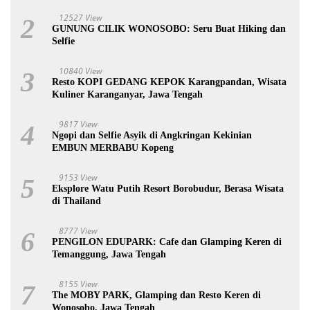
12527 View
2
GUNUNG CILIK WONOSOBO: Seru Buat Hiking dan
Selfie
10840 View
3
Resto KOPI GEDANG KEPOK Karangpandan, Wisata
Kuliner Karanganyar, Jawa Tengah
9817 View
4
Ngopi dan Selfie Asyik di Angkringan Kekinian
EMBUN MERBABU Kopeng
9153 View
5
Eksplore Watu Putih Resort Borobudur, Berasa Wisata
di Thailand
8777 View
6
PENGILON EDUPARK: Cafe dan Glamping Keren di
Temanggung, Jawa Tengah
8155 View
7
The MOBY PARK, Glamping dan Resto Keren di
Wonosobo, Jawa Tengah