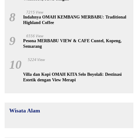
7215 View
8
Indahnya OMAH KEMBANG MERBABU: Traditional
Highland Coffee
6556 View
9
Pesona MERBABU VIEW & CAFE Cuntel, Kopeng,
Semarang
5224 View
10
Villa dan Kopi OMAH KITA Selo Boyolali: Destinasi
Estetik dengan View Merapi
Wisata Alam