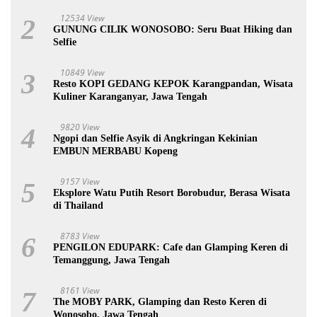
12534 View
2
GUNUNG CILIK WONOSOBO: Seru Buat Hiking dan
Selfie
10849 View
3
Resto KOPI GEDANG KEPOK Karangpandan, Wisata
Kuliner Karanganyar, Jawa Tengah
9820 View
4
Ngopi dan Selfie Asyik di Angkringan Kekinian
EMBUN MERBABU Kopeng
9157 View
5
Eksplore Watu Putih Resort Borobudur, Berasa Wisata
di Thailand
8783 View
6
PENGILON EDUPARK: Cafe dan Glamping Keren di
Temanggung, Jawa Tengah
8161 View
7
The MOBY PARK, Glamping dan Resto Keren di
Wonosobo, Jawa Tengah