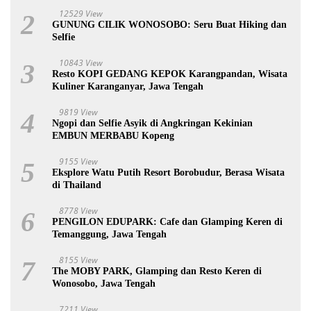
12529 View
2
GUNUNG CILIK WONOSOBO: Seru Buat Hiking dan
Selfie
10843 View
3
Resto KOPI GEDANG KEPOK Karangpandan, Wisata
Kuliner Karanganyar, Jawa Tengah
9819 View
4
Ngopi dan Selfie Asyik di Angkringan Kekinian
EMBUN MERBABU Kopeng
9155 View
5
Eksplore Watu Putih Resort Borobudur, Berasa Wisata
di Thailand
8778 View
6
PENGILON EDUPARK: Cafe dan Glamping Keren di
Temanggung, Jawa Tengah
8155 View
7
The MOBY PARK, Glamping dan Resto Keren di
Wonosobo, Jawa Tengah
7211 View