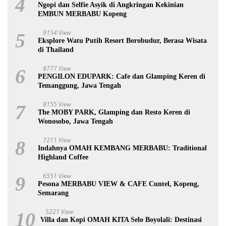
4
Ngopi dan Selfie Asyik di Angkringan Kekinian
EMBUN MERBABU Kopeng
9154 View
5
Eksplore Watu Putih Resort Borobudur, Berasa Wisata
di Thailand
8777 View
6
PENGILON EDUPARK: Cafe dan Glamping Keren di
Temanggung, Jawa Tengah
8155 View
7
The MOBY PARK, Glamping dan Resto Keren di
Wonosobo, Jawa Tengah
7211 View
8
Indahnya OMAH KEMBANG MERBABU: Traditional
Highland Coffee
6551 View
9
Pesona MERBABU VIEW & CAFE Cuntel, Kopeng,
Semarang
5221 View
10
Villa dan Kopi OMAH KITA Selo Boyolali: Destinasi