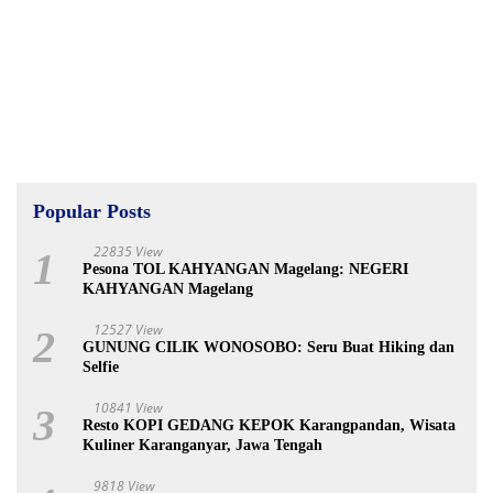
Popular Posts
22835 View
1
Pesona TOL KAHYANGAN Magelang: NEGERI
KAHYANGAN Magelang
12527 View
2
GUNUNG CILIK WONOSOBO: Seru Buat Hiking dan
Selfie
10841 View
3
Resto KOPI GEDANG KEPOK Karangpandan, Wisata
Kuliner Karanganyar, Jawa Tengah
9818 View