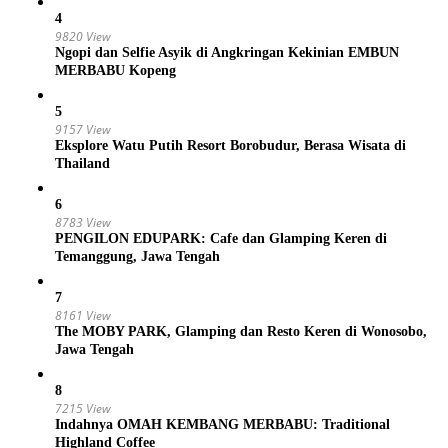
4
9820 View
Ngopi dan Selfie Asyik di Angkringan Kekinian EMBUN
MERBABU Kopeng
5
9157 View
Eksplore Watu Putih Resort Borobudur, Berasa Wisata di
Thailand
6
8783 View
PENGILON EDUPARK: Cafe dan Glamping Keren di
Temanggung, Jawa Tengah
7
8161 View
The MOBY PARK, Glamping dan Resto Keren di Wonosobo,
Jawa Tengah
8
7215 View
Indahnya OMAH KEMBANG MERBABU: Traditional
Highland Coffee