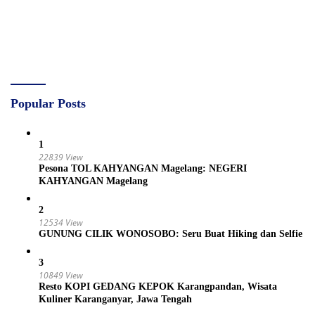
Popular Posts
1
22839 View
Pesona TOL KAHYANGAN Magelang: NEGERI
KAHYANGAN Magelang
2
12534 View
GUNUNG CILIK WONOSOBO: Seru Buat Hiking dan Selfie
3
10849 View
Resto KOPI GEDANG KEPOK Karangpandan, Wisata
Kuliner Karanganyar, Jawa Tengah