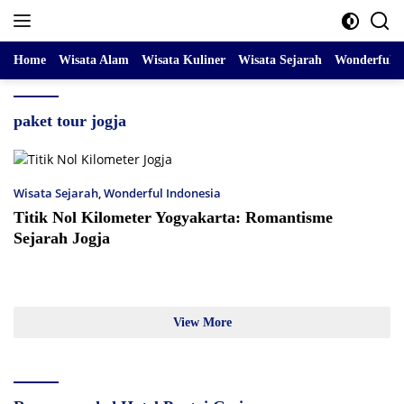
Skip
to
content
Home
Wisata Alam
Wisata Kuliner
Wisata Sejarah
Wonderful I
paket tour jogja
Wisata Sejarah
,
Wonderful Indonesia
Titik Nol Kilometer Yogyakarta: Romantisme
Sejarah Jogja
View More