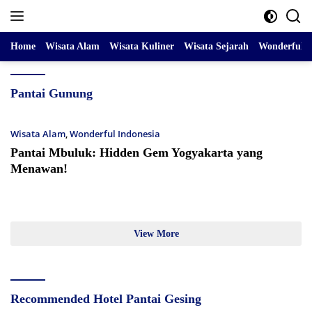
Skip
to
content
Home
Wisata Alam
Wisata Kuliner
Wisata Sejarah
Wonderful I
Pantai Gunung
Wisata Alam
,
Wonderful Indonesia
Pantai Mbuluk: Hidden Gem Yogyakarta yang
Menawan!
View More
Recommended Hotel Pantai Gesing