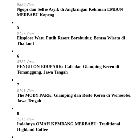
9820 View
Ngopi dan Selfie Asyik di Angkringan Kekinian EMBUN
MERBABU Kopeng
5
9157 View
Eksplore Watu Putih Resort Borobudur, Berasa Wisata di
Thailand
6
8783 View
PENGILON EDUPARK: Cafe dan Glamping Keren di
Temanggung, Jawa Tengah
7
8161 View
The MOBY PARK, Glamping dan Resto Keren di Wonosobo,
Jawa Tengah
8
7215 View
Indahnya OMAH KEMBANG MERBABU: Traditional
Highland Coffee