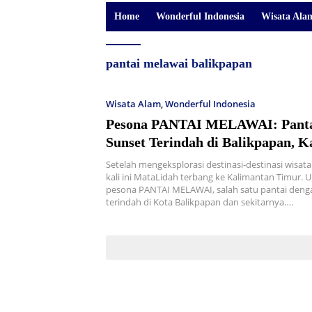
Home
Wonderful Indonesia
Wisata Ala
pantai melawai balikpapan
Wisata Alam
,
Wonderful Indonesia
Pesona PANTAI MELAWAI: Panta
Sunset Terindah di Balikpapan, 
Timur
Setelah mengeksplorasi destinasi-destinasi wisata
kali ini MataLidah terbang ke Kalimantan Timur.
pesona PANTAI MELAWAI, salah satu pantai deng
terindah di Kota Balikpapan dan sekitarnya….