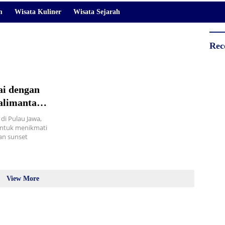
m
Wisata Kuliner
Wisata Sejarah
Rec
i dengan
Kalimantan
 di Pulau Jawa,
 Untuk menikmati
an sunset
View More