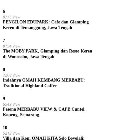
6
8776 View
PENGILON EDUPARK: Cafe dan Glamping
Keren di Temanggung, Jawa Tengah
7
8154 View
The MOBY PARK, Glamping dan Resto Keren
di Wonosobo, Jawa Tengah
8
7208 View
Indahnya OMAH KEMBANG MERBABU:
Traditional Highland Coffee
9
6549 View
Pesona MERBABU VIEW & CAFE Cuntel,
Kopeng, Semarang
10
5219 View
Villa dan Kopi OMAH KITA Selo Boyolali: