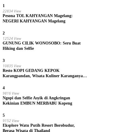
1
22834 View
Pesona TOL KAHYANGAN Magelang:
NEGERI KAHYANGAN Magelang
2
12524 View
GUNUNG CILIK WONOSOBO: Seru Buat
Hiking dan Selfie
3
10835 View
Resto KOPI GEDANG KEPOK
Karangpandan, Wisata Kuliner Karanganyar,
Jawa Tengah
4
9816 View
Ngopi dan Selfie Asyik di Angkringan
Kekinian EMBUN MERBABU Kopeng
5
9152 View
Eksplore Watu Putih Resort Borobudur,
Berasa Wisata di Thailand