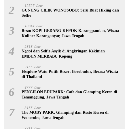
12527 View
2
GUNUNG CILIK WONOSOBO: Seru Buat Hiking dan
Selfie
10841 View
3
Resto KOPI GEDANG KEPOK Karangpandan, Wisata
Kuliner Karanganyar, Jawa Tengah
9818 View
4
Ngopi dan Selfie Asyik di Angkringan Kekinian
EMBUN MERBABU Kopeng
9155 View
5
Eksplore Watu Putih Resort Borobudur, Berasa Wisata
di Thailand
8777 View
6
PENGILON EDUPARK: Cafe dan Glamping Keren di
Temanggung, Jawa Tengah
8155 View
7
The MOBY PARK, Glamping dan Resto Keren di
Wonosobo, Jawa Tengah
7211 View