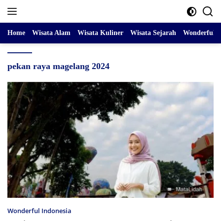
Skip
to
content
Home
Wisata Alam
Wisata Kuliner
Wisata Sejarah
Wonderful I
pekan raya magelang 2024
Wonderful Indonesia