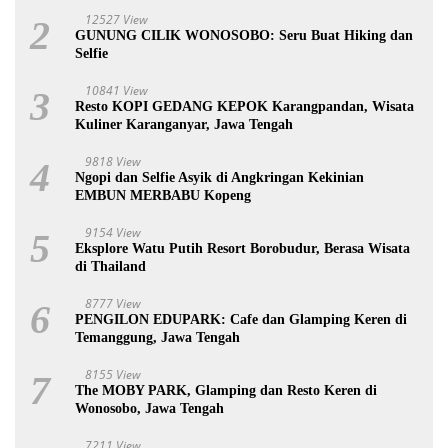
12527 View
2
GUNUNG CILIK WONOSOBO: Seru Buat Hiking dan
Selfie
10841 View
3
Resto KOPI GEDANG KEPOK Karangpandan, Wisata
Kuliner Karanganyar, Jawa Tengah
9818 View
4
Ngopi dan Selfie Asyik di Angkringan Kekinian
EMBUN MERBABU Kopeng
9154 View
5
Eksplore Watu Putih Resort Borobudur, Berasa Wisata
di Thailand
8777 View
6
PENGILON EDUPARK: Cafe dan Glamping Keren di
Temanggung, Jawa Tengah
8155 View
7
The MOBY PARK, Glamping dan Resto Keren di
Wonosobo, Jawa Tengah
7211 View