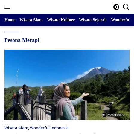
Skip
to
content
Home
Wisata Alam
Wisata Kuliner
Wisata Sejarah
Wonderful I
Pesona Merapi
Wisata Alam
,
Wonderful Indonesia