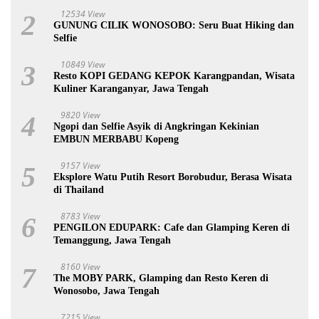
12534 View
2
GUNUNG CILIK WONOSOBO: Seru Buat Hiking dan
Selfie
10849 View
3
Resto KOPI GEDANG KEPOK Karangpandan, Wisata
Kuliner Karanganyar, Jawa Tengah
9820 View
4
Ngopi dan Selfie Asyik di Angkringan Kekinian
EMBUN MERBABU Kopeng
9157 View
5
Eksplore Watu Putih Resort Borobudur, Berasa Wisata
di Thailand
8783 View
6
PENGILON EDUPARK: Cafe dan Glamping Keren di
Temanggung, Jawa Tengah
8160 View
7
The MOBY PARK, Glamping dan Resto Keren di
Wonosobo, Jawa Tengah
7215 View