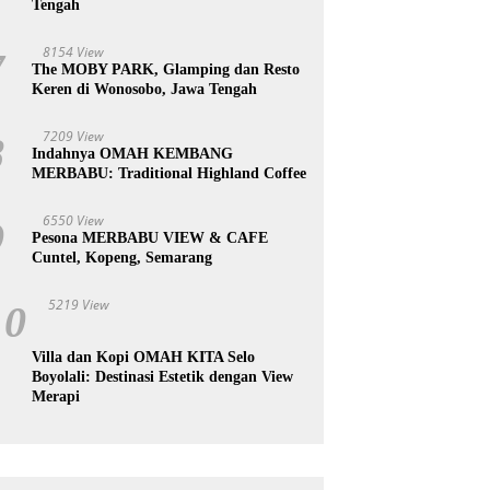
Tengah
8154 View
7
The MOBY PARK, Glamping dan Resto
Keren di Wonosobo, Jawa Tengah
7209 View
8
Indahnya OMAH KEMBANG
MERBABU: Traditional Highland Coffee
6550 View
9
Pesona MERBABU VIEW & CAFE
Cuntel, Kopeng, Semarang
5219 View
10
Villa dan Kopi OMAH KITA Selo
Boyolali: Destinasi Estetik dengan View
Merapi