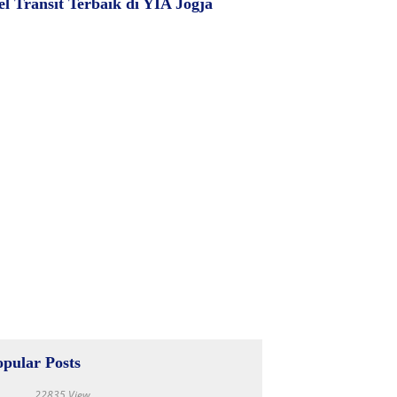
el Transit Terbaik di YIA Jogja
opular Posts
22835 View