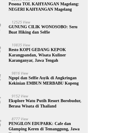
1
Pesona TOL KAHYANGAN Magelang:
NEGERI KAHYANGAN Magelang
12525 View
2
GUNUNG CILIK WONOSOBO: Seru
Buat Hiking dan Selfie
10835 View
3
Resto KOPI GEDANG KEPOK
Karangpandan, Wisata Kuliner
Karanganyar, Jawa Tengah
9816 View
4
Ngopi dan Selfie Asyik di Angkringan
Kekinian EMBUN MERBABU Kopeng
9152 View
5
Eksplore Watu Putih Resort Borobudur,
Berasa Wisata di Thailand
8777 View
6
PENGILON EDUPARK: Cafe dan
Glamping Keren di Temanggung, Jawa