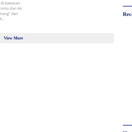
a di kawasan
romo dan Air
unung” dan
Rec
ah…
View More