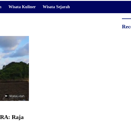
m
Wisata Kuliner
Wisata Sejarah
Rec
RA: Raja