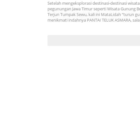
Setelah mengeksplorasi destinasi-destinasi wisat
pegunungan Jawa Timur seperti Wisata Gunung B
Terjun Tumpak Sewu, kali ini MataLidah “turun g
menikmati indahnya PANTAI TELUK ASMARA, sal