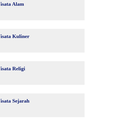
isata Alam
isata Kuliner
isata Religi
isata Sejarah