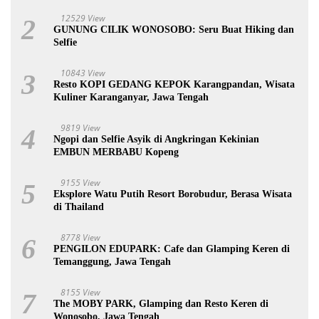
12529 View
2
GUNUNG CILIK WONOSOBO: Seru Buat Hiking dan
Selfie
10843 View
3
Resto KOPI GEDANG KEPOK Karangpandan, Wisata
Kuliner Karanganyar, Jawa Tengah
9819 View
4
Ngopi dan Selfie Asyik di Angkringan Kekinian
EMBUN MERBABU Kopeng
9155 View
5
Eksplore Watu Putih Resort Borobudur, Berasa Wisata
di Thailand
8778 View
6
PENGILON EDUPARK: Cafe dan Glamping Keren di
Temanggung, Jawa Tengah
8155 View
7
The MOBY PARK, Glamping dan Resto Keren di
Wonosobo, Jawa Tengah