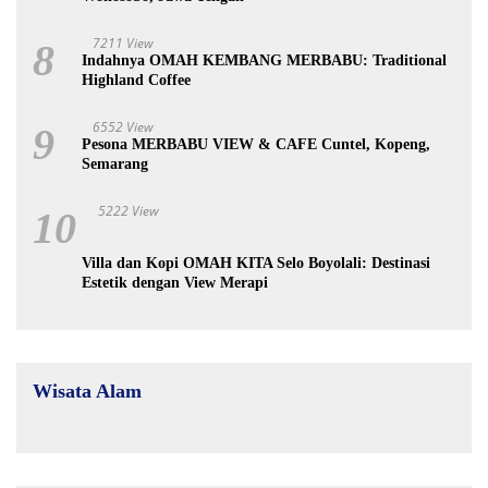
7211 View
8
Indahnya OMAH KEMBANG MERBABU: Traditional
Highland Coffee
6552 View
9
Pesona MERBABU VIEW & CAFE Cuntel, Kopeng,
Semarang
5222 View
10
Villa dan Kopi OMAH KITA Selo Boyolali: Destinasi
Estetik dengan View Merapi
Wisata Alam