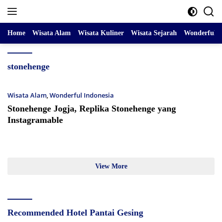
Skip
to
content
Home
Wisata Alam
Wisata Kuliner
Wisata Sejarah
Wonderful I
stonehenge
Wisata Alam
,
Wonderful Indonesia
Stonehenge Jogja, Replika Stonehenge yang
Instagramable
View More
Recommended Hotel Pantai Gesing