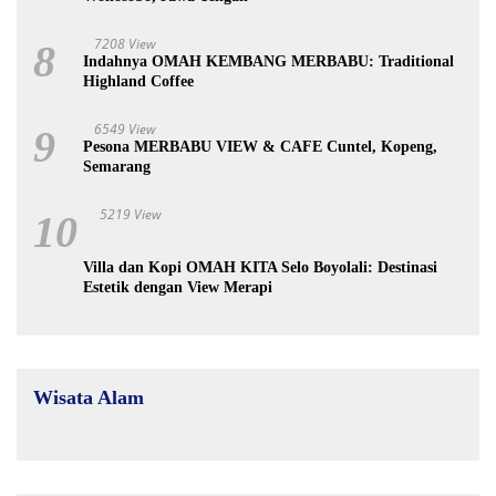
7208 View
8
Indahnya OMAH KEMBANG MERBABU: Traditional
Highland Coffee
6549 View
9
Pesona MERBABU VIEW & CAFE Cuntel, Kopeng,
Semarang
5219 View
10
Villa dan Kopi OMAH KITA Selo Boyolali: Destinasi
Estetik dengan View Merapi
Wisata Alam