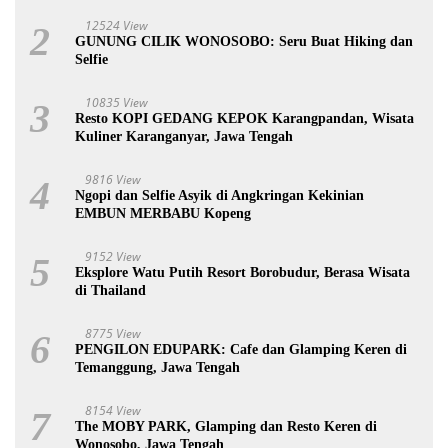
12524 View
2
GUNUNG CILIK WONOSOBO: Seru Buat Hiking dan
Selfie
10835 View
3
Resto KOPI GEDANG KEPOK Karangpandan, Wisata
Kuliner Karanganyar, Jawa Tengah
9816 View
4
Ngopi dan Selfie Asyik di Angkringan Kekinian
EMBUN MERBABU Kopeng
9152 View
5
Eksplore Watu Putih Resort Borobudur, Berasa Wisata
di Thailand
8775 View
6
PENGILON EDUPARK: Cafe dan Glamping Keren di
Temanggung, Jawa Tengah
8154 View
7
The MOBY PARK, Glamping dan Resto Keren di
Wonosobo, Jawa Tengah