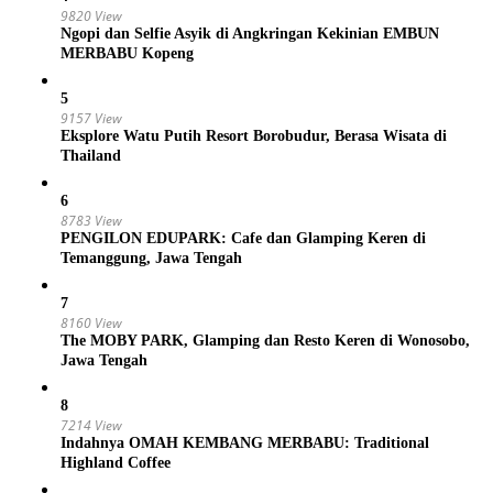
9820 View
Ngopi dan Selfie Asyik di Angkringan Kekinian EMBUN
MERBABU Kopeng
5
9157 View
Eksplore Watu Putih Resort Borobudur, Berasa Wisata di
Thailand
6
8783 View
PENGILON EDUPARK: Cafe dan Glamping Keren di
Temanggung, Jawa Tengah
7
8160 View
The MOBY PARK, Glamping dan Resto Keren di Wonosobo,
Jawa Tengah
8
7214 View
Indahnya OMAH KEMBANG MERBABU: Traditional
Highland Coffee