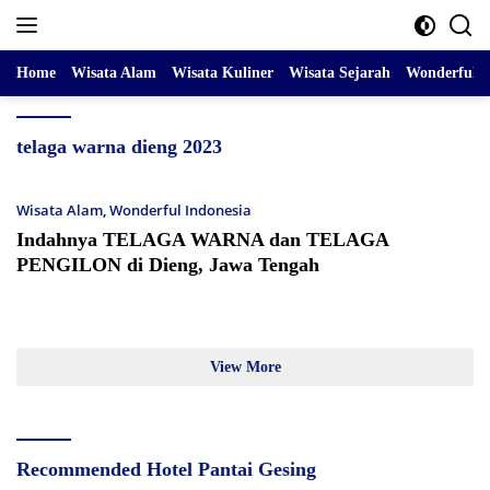
Skip
to
content
Home
Wisata Alam
Wisata Kuliner
Wisata Sejarah
Wonderful I
telaga warna dieng 2023
Wisata Alam
,
Wonderful Indonesia
Indahnya TELAGA WARNA dan TELAGA
PENGILON di Dieng, Jawa Tengah
View More
Recommended Hotel Pantai Gesing