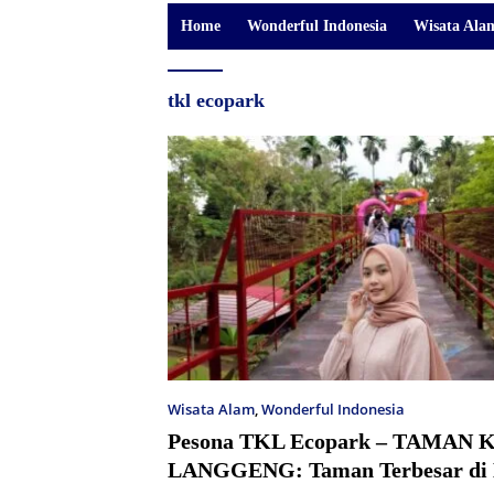
Home
Wonderful Indonesia
Wisata Ala
tkl ecopark
Wisata Alam
,
Wonderful Indonesia
Pesona TKL Ecopark – TAMAN 
LANGGENG: Taman Terbesar di 