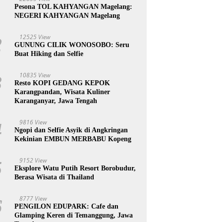
1
Pesona TOL KAHYANGAN Magelang:
NEGERI KAHYANGAN Magelang
12525 View
2
GUNUNG CILIK WONOSOBO: Seru
Buat Hiking dan Selfie
10835 View
3
Resto KOPI GEDANG KEPOK
Karangpandan, Wisata Kuliner
Karanganyar, Jawa Tengah
9816 View
4
Ngopi dan Selfie Asyik di Angkringan
Kekinian EMBUN MERBABU Kopeng
9152 View
5
Eksplore Watu Putih Resort Borobudur,
Berasa Wisata di Thailand
8777 View
6
PENGILON EDUPARK: Cafe dan
Glamping Keren di Temanggung, Jawa