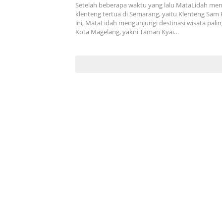
Jawa Tengah
Setelah beberapa waktu yang lalu MataLidah men
klenteng tertua di Semarang, yaitu Klenteng Sam 
ini, MataLidah mengunjungi destinasi wisata palin
Kota Magelang, yakni Taman Kyai…