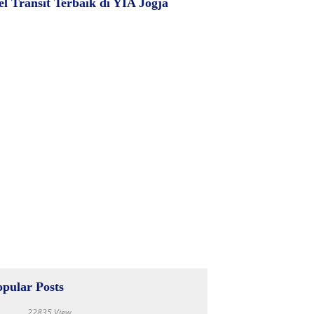
el Transit Terbaik di YIA Jogja
opular Posts
22835 View