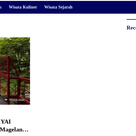
m
Wisata Kuliner
Wisata Sejarah
Rec
KYAI
Magelang,