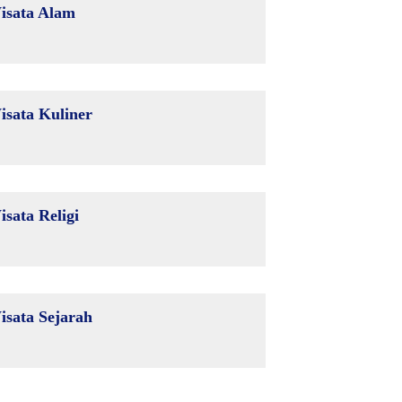
isata Alam
isata Kuliner
isata Religi
isata Sejarah