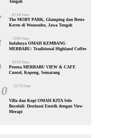
Tengah
8154 View
7
The MOBY PARK, Glamping dan Resto
Keren di Wonosobo, Jawa Tengah
7209 View
8
Indahnya OMAH KEMBANG
MERBABU: Traditional Highland Coffee
6550 View
9
Pesona MERBABU VIEW & CAFE
Cuntel, Kopeng, Semarang
5219 View
10
Villa dan Kopi OMAH KITA Selo
Boyolali: Destinasi Estetik dengan View
Merapi