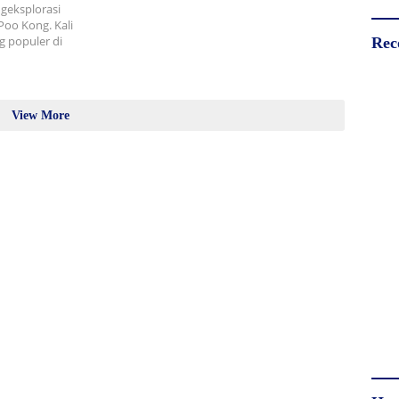
geksplorasi
Poo Kong. Kali
g populer di
Rec
View More