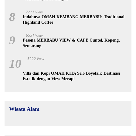
7211 View
8
Indahnya OMAH KEMBANG MERBABU: Traditional
Highland Coffee
6551 View
9
Pesona MERBABU VIEW & CAFE Cuntel, Kopeng,
Semarang
5222 View
10
Villa dan Kopi OMAH KITA Selo Boyolali: Destinasi
Estetik dengan View Merapi
Wisata Alam