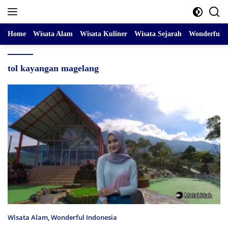
Skip
to
content
Home
Wisata Alam
Wisata Kuliner
Wisata Sejarah
Wonderful I
tol kayangan magelang
Wisata Alam
,
Wonderful Indonesia