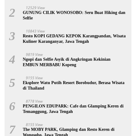
12529 View
2
GUNUNG CILIK WONOSOBO: Seru Buat Hiking dan
Selfie
10843 View
3
Resto KOPI GEDANG KEPOK Karangpandan, Wisata
Kuliner Karanganyar, Jawa Tengah
9819 View
4
Ngopi dan Selfie Asyik di Angkringan Kekinian
EMBUN MERBABU Kopeng
9155 View
5
Eksplore Watu Putih Resort Borobudur, Berasa Wisata
di Thailand
8778 View
6
PENGILON EDUPARK: Cafe dan Glamping Keren di
Temanggung, Jawa Tengah
8155 View
7
The MOBY PARK, Glamping dan Resto Keren di
Wonosobo, Jawa Tengah