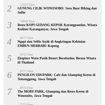
12527 View
2
GUNUNG CILIK WONOSOBO: Seru Buat Hiking dan
Selfie
10840 View
3
Resto KOPI GEDANG KEPOK Karangpandan, Wisata
Kuliner Karanganyar, Jawa Tengah
9817 View
4
Ngopi dan Selfie Asyik di Angkringan Kekinian
EMBUN MERBABU Kopeng
9153 View
5
Eksplore Watu Putih Resort Borobudur, Berasa Wisata
di Thailand
8777 View
6
PENGILON EDUPARK: Cafe dan Glamping Keren di
Temanggung, Jawa Tengah
8155 View
7
The MOBY PARK, Glamping dan Resto Keren di
Wonosobo, Jawa Tengah
7211 View