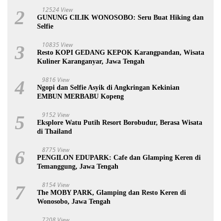
12524 View
2
GUNUNG CILIK WONOSOBO: Seru Buat Hiking dan
Selfie
10835 View
3
Resto KOPI GEDANG KEPOK Karangpandan, Wisata
Kuliner Karanganyar, Jawa Tengah
9816 View
4
Ngopi dan Selfie Asyik di Angkringan Kekinian
EMBUN MERBABU Kopeng
9152 View
5
Eksplore Watu Putih Resort Borobudur, Berasa Wisata
di Thailand
8775 View
6
PENGILON EDUPARK: Cafe dan Glamping Keren di
Temanggung, Jawa Tengah
8154 View
7
The MOBY PARK, Glamping dan Resto Keren di
Wonosobo, Jawa Tengah
7208 View