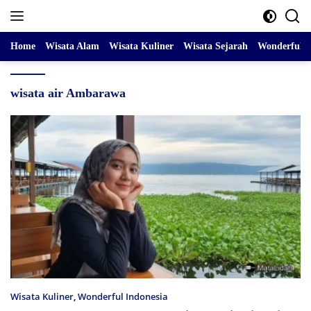
Skip
to
content
Home
Wisata Alam
Wisata Kuliner
Wisata Sejarah
Wonderful I
wisata air Ambarawa
Wisata Kuliner
,
Wonderful Indonesia