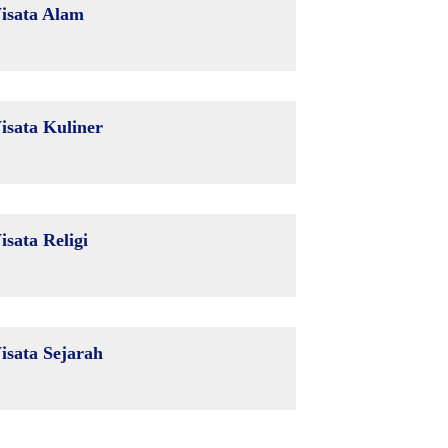
isata Alam
isata Kuliner
isata Religi
isata Sejarah