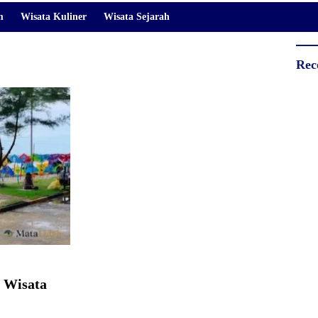
m
Wisata Kuliner
Wisata Sejarah
Rec
i Wisata