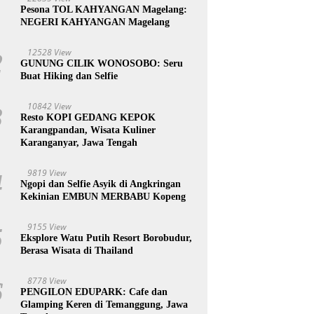
1
Pesona TOL KAHYANGAN Magelang:
NEGERI KAHYANGAN Magelang
12528 View
2
GUNUNG CILIK WONOSOBO: Seru
Buat Hiking dan Selfie
10842 View
3
Resto KOPI GEDANG KEPOK
Karangpandan, Wisata Kuliner
Karanganyar, Jawa Tengah
9819 View
4
Ngopi dan Selfie Asyik di Angkringan
Kekinian EMBUN MERBABU Kopeng
9155 View
5
Eksplore Watu Putih Resort Borobudur,
Berasa Wisata di Thailand
8778 View
6
PENGILON EDUPARK: Cafe dan
Glamping Keren di Temanggung, Jawa