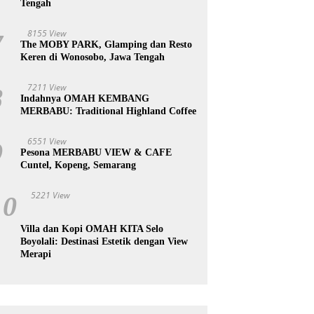
Tengah
8155 View
7
The MOBY PARK, Glamping dan Resto
Keren di Wonosobo, Jawa Tengah
7211 View
8
Indahnya OMAH KEMBANG
MERBABU: Traditional Highland Coffee
6551 View
9
Pesona MERBABU VIEW & CAFE
Cuntel, Kopeng, Semarang
5221 View
10
Villa dan Kopi OMAH KITA Selo
Boyolali: Destinasi Estetik dengan View
Merapi