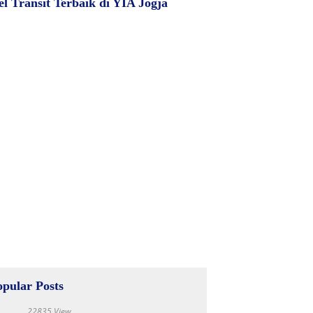
el Transit Terbaik di YIA Jogja
opular Posts
22835 View