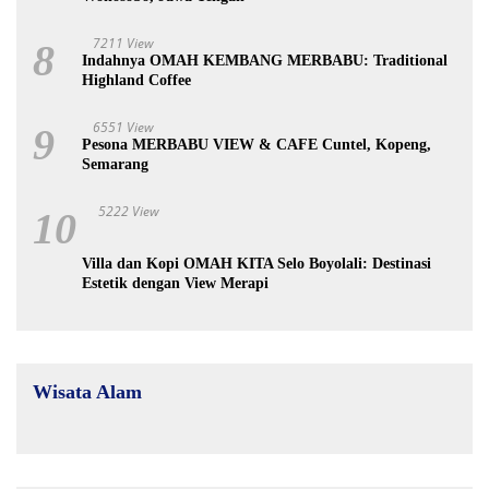
7211 View
8
Indahnya OMAH KEMBANG MERBABU: Traditional
Highland Coffee
6551 View
9
Pesona MERBABU VIEW & CAFE Cuntel, Kopeng,
Semarang
5222 View
10
Villa dan Kopi OMAH KITA Selo Boyolali: Destinasi
Estetik dengan View Merapi
Wisata Alam