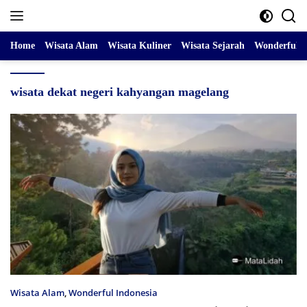
Skip
to
content
Home
Wisata Alam
Wisata Kuliner
Wisata Sejarah
Wonderful I
wisata dekat negeri kahyangan magelang
Wisata Alam
,
Wonderful Indonesia