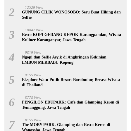
12529 View
2
GUNUNG CILIK WONOSOBO: Seru Buat Hiking dan
Selfie
10842 View
3
Resto KOPI GEDANG KEPOK Karangpandan, Wisata
Kuliner Karanganyar, Jawa Tengah
9819 View
4
Ngopi dan Selfie Asyik di Angkringan Kekinian
EMBUN MERBABU Kopeng
9155 View
5
Eksplore Watu Putih Resort Borobudur, Berasa Wisata
di Thailand
8778 View
6
PENGILON EDUPARK: Cafe dan Glamping Keren di
Temanggung, Jawa Tengah
8155 View
7
The MOBY PARK, Glamping dan Resto Keren di
Wonosobo, Jawa Tengah