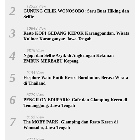
12529 View
2
GUNUNG CILIK WONOSOBO: Seru Buat Hiking dan
Selfie
10848 View
3
Resto KOPI GEDANG KEPOK Karangpandan, Wisata
Kuliner Karanganyar, Jawa Tengah
9819 View
4
Ngopi dan Selfie Asyik di Angkringan Kekinian
EMBUN MERBABU Kopeng
9155 View
5
Eksplore Watu Putih Resort Borobudur, Berasa Wisata
di Thailand
8779 View
6
PENGILON EDUPARK: Cafe dan Glamping Keren di
Temanggung, Jawa Tengah
8155 View
7
The MOBY PARK, Glamping dan Resto Keren di
Wonosobo, Jawa Tengah
7211 View