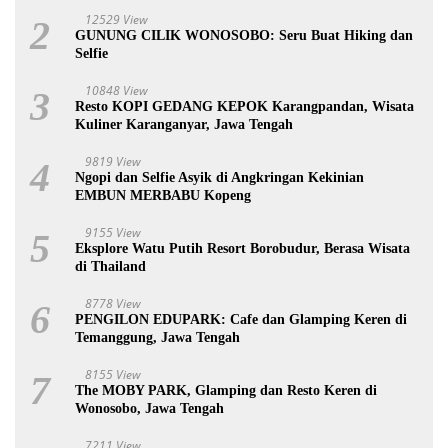
12529 View
2
GUNUNG CILIK WONOSOBO: Seru Buat Hiking dan
Selfie
10848 View
3
Resto KOPI GEDANG KEPOK Karangpandan, Wisata
Kuliner Karanganyar, Jawa Tengah
9819 View
4
Ngopi dan Selfie Asyik di Angkringan Kekinian
EMBUN MERBABU Kopeng
9155 View
5
Eksplore Watu Putih Resort Borobudur, Berasa Wisata
di Thailand
8778 View
6
PENGILON EDUPARK: Cafe dan Glamping Keren di
Temanggung, Jawa Tengah
8155 View
7
The MOBY PARK, Glamping dan Resto Keren di
Wonosobo, Jawa Tengah
7211 View