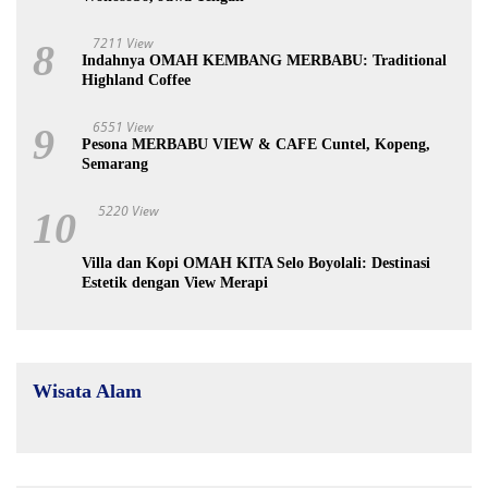
7211 View
8
Indahnya OMAH KEMBANG MERBABU: Traditional
Highland Coffee
6551 View
9
Pesona MERBABU VIEW & CAFE Cuntel, Kopeng,
Semarang
5220 View
10
Villa dan Kopi OMAH KITA Selo Boyolali: Destinasi
Estetik dengan View Merapi
Wisata Alam