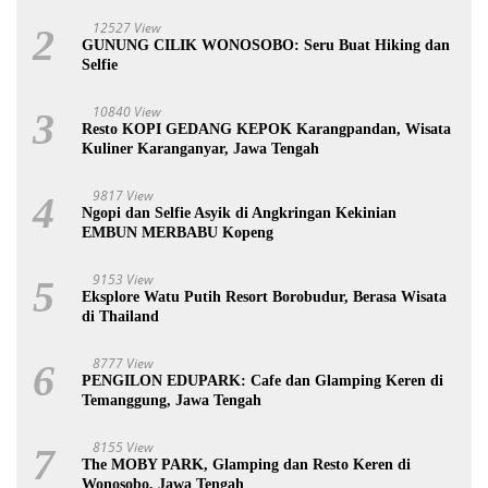
12527 View
2
GUNUNG CILIK WONOSOBO: Seru Buat Hiking dan
Selfie
10840 View
3
Resto KOPI GEDANG KEPOK Karangpandan, Wisata
Kuliner Karanganyar, Jawa Tengah
9817 View
4
Ngopi dan Selfie Asyik di Angkringan Kekinian
EMBUN MERBABU Kopeng
9153 View
5
Eksplore Watu Putih Resort Borobudur, Berasa Wisata
di Thailand
8777 View
6
PENGILON EDUPARK: Cafe dan Glamping Keren di
Temanggung, Jawa Tengah
8155 View
7
The MOBY PARK, Glamping dan Resto Keren di
Wonosobo, Jawa Tengah