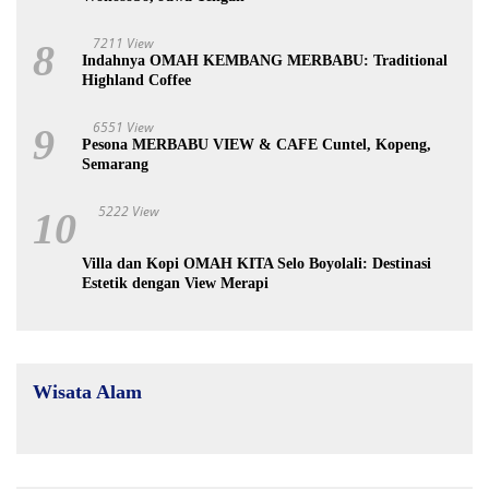
7211 View
8
Indahnya OMAH KEMBANG MERBABU: Traditional
Highland Coffee
6551 View
9
Pesona MERBABU VIEW & CAFE Cuntel, Kopeng,
Semarang
5222 View
10
Villa dan Kopi OMAH KITA Selo Boyolali: Destinasi
Estetik dengan View Merapi
Wisata Alam