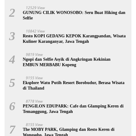
12529 View
2
GUNUNG CILIK WONOSOBO: Seru Buat Hiking dan
Selfie
10842 View
3
Resto KOPI GEDANG KEPOK Karangpandan, Wisata
Kuliner Karanganyar, Jawa Tengah
9819 View
4
Ngopi dan Selfie Asyik di Angkringan Kekinian
EMBUN MERBABU Kopeng
9155 View
5
Eksplore Watu Putih Resort Borobudur, Berasa Wisata
di Thailand
8778 View
6
PENGILON EDUPARK: Cafe dan Glamping Keren di
Temanggung, Jawa Tengah
8155 View
7
The MOBY PARK, Glamping dan Resto Keren di
Wonosobo, Jawa Tengah