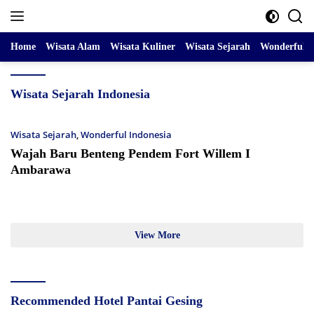
Skip
to
content
Home
Wisata Alam
Wisata Kuliner
Wisata Sejarah
Wonderful I
Wisata Sejarah Indonesia
Wisata Sejarah
,
Wonderful Indonesia
Wajah Baru Benteng Pendem Fort Willem I
Ambarawa
View More
Recommended Hotel Pantai Gesing