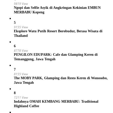
9819 View
Ngopi dan Selfie Asyik di Angkringan Kekinian EMBUN
MERBABU Kopeng
5
9155 View
Eksplore Watu Putih Resort Borobudur, Berasa Wisata di
Thailand
6
8778 View
PENGILON EDUPARK: Cafe dan Glamping Keren di
Temanggung, Jawa Tengah
7
8155 View
The MOBY PARK, Glamping dan Resto Keren di Wonosobo,
Jawa Tengah
8
7211 View
Indahnya OMAH KEMBANG MERBABU: Traditional
Highland Coffee