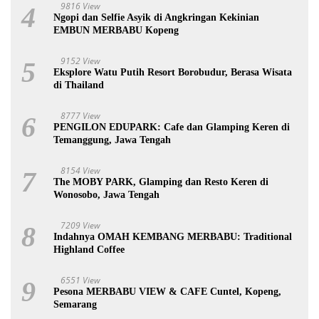
9816 View
4
Ngopi dan Selfie Asyik di Angkringan Kekinian
EMBUN MERBABU Kopeng
9152 View
5
Eksplore Watu Putih Resort Borobudur, Berasa Wisata
di Thailand
8777 View
6
PENGILON EDUPARK: Cafe dan Glamping Keren di
Temanggung, Jawa Tengah
8154 View
7
The MOBY PARK, Glamping dan Resto Keren di
Wonosobo, Jawa Tengah
7209 View
8
Indahnya OMAH KEMBANG MERBABU: Traditional
Highland Coffee
6551 View
9
Pesona MERBABU VIEW & CAFE Cuntel, Kopeng,
Semarang