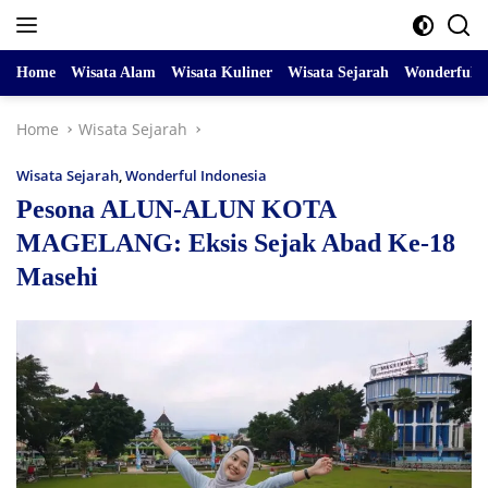
Skip
to
content
Home
Wisata Alam
Wisata Kuliner
Wisata Sejarah
Wonderful I
Home
Wisata Sejarah
Wisata Sejarah
,
Wonderful Indonesia
Pesona ALUN-ALUN KOTA
MAGELANG: Eksis Sejak Abad Ke-18
Masehi