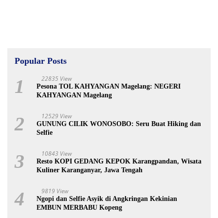
Popular Posts
22835 View
1
Pesona TOL KAHYANGAN Magelang: NEGERI
KAHYANGAN Magelang
12529 View
2
GUNUNG CILIK WONOSOBO: Seru Buat Hiking dan
Selfie
10843 View
3
Resto KOPI GEDANG KEPOK Karangpandan, Wisata
Kuliner Karanganyar, Jawa Tengah
9819 View
4
Ngopi dan Selfie Asyik di Angkringan Kekinian
EMBUN MERBABU Kopeng