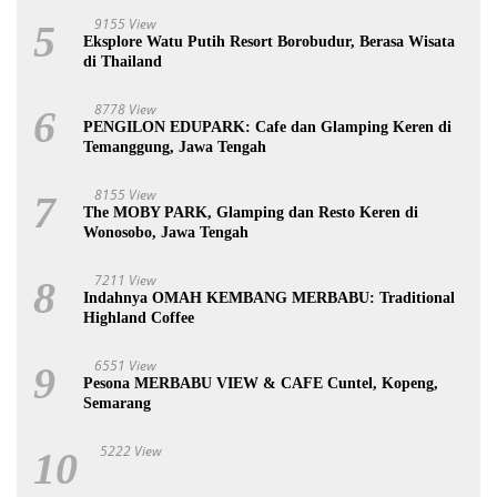
9155 View
5
Eksplore Watu Putih Resort Borobudur, Berasa Wisata
di Thailand
8778 View
6
PENGILON EDUPARK: Cafe dan Glamping Keren di
Temanggung, Jawa Tengah
8155 View
7
The MOBY PARK, Glamping dan Resto Keren di
Wonosobo, Jawa Tengah
7211 View
8
Indahnya OMAH KEMBANG MERBABU: Traditional
Highland Coffee
6551 View
9
Pesona MERBABU VIEW & CAFE Cuntel, Kopeng,
Semarang
5222 View
10