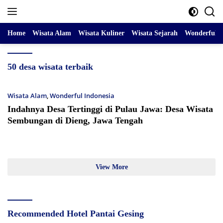
Skip
to
content
Home
Wisata Alam
Wisata Kuliner
Wisata Sejarah
Wonderful I
50 desa wisata terbaik
Wisata Alam
,
Wonderful Indonesia
Indahnya Desa Tertinggi di Pulau Jawa: Desa Wisata
Sembungan di Dieng, Jawa Tengah
View More
Recommended Hotel Pantai Gesing