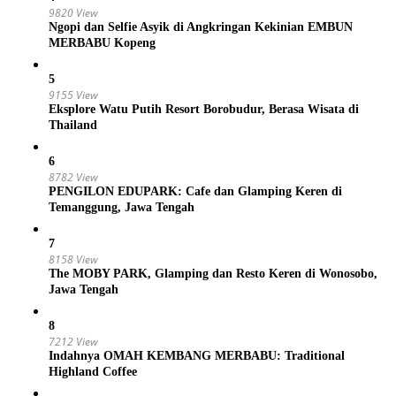
9820 View
Ngopi dan Selfie Asyik di Angkringan Kekinian EMBUN
MERBABU Kopeng
5
9155 View
Eksplore Watu Putih Resort Borobudur, Berasa Wisata di
Thailand
6
8782 View
PENGILON EDUPARK: Cafe dan Glamping Keren di
Temanggung, Jawa Tengah
7
8158 View
The MOBY PARK, Glamping dan Resto Keren di Wonosobo,
Jawa Tengah
8
7212 View
Indahnya OMAH KEMBANG MERBABU: Traditional
Highland Coffee