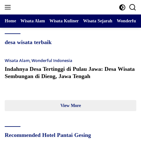
Skip
to
content
Home
Wisata Alam
Wisata Kuliner
Wisata Sejarah
Wonderful I
desa wisata terbaik
Wisata Alam
,
Wonderful Indonesia
Indahnya Desa Tertinggi di Pulau Jawa: Desa Wisata
Sembungan di Dieng, Jawa Tengah
View More
Recommended Hotel Pantai Gesing