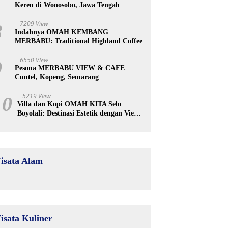
Keren di Wonosobo, Jawa Tengah
7209 View
8
Indahnya OMAH KEMBANG
MERBABU: Traditional Highland Coffee
6550 View
9
Pesona MERBABU VIEW & CAFE
Cuntel, Kopeng, Semarang
5219 View
10
Villa dan Kopi OMAH KITA Selo
Boyolali: Destinasi Estetik dengan View
Merapi
isata Alam
isata Kuliner