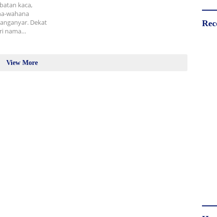
batan kaca,
ana-wahana
aranganyar. Dekat
Rec
eri nama…
View More