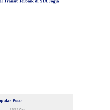
el Transit Terbaik di YIA Jogja
opular Posts
22835 View