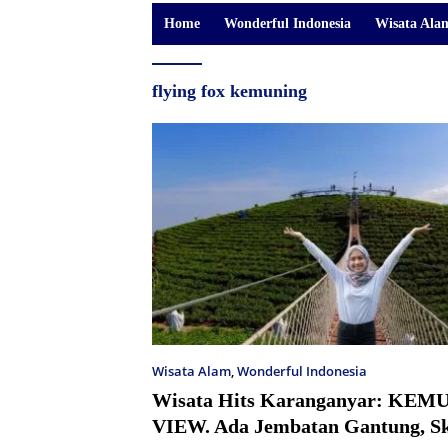
Home
Wonderful Indonesia
Wisata Ala
flying fox kemuning
Wisata Alam
,
Wonderful Indonesia
Wisata Hits Karanganyar: KE
VIEW. Ada Jembatan Gantung, S