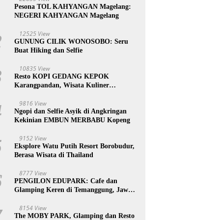
1
Pesona TOL KAHYANGAN Magelang:
NEGERI KAHYANGAN Magelang
12525 View
2
GUNUNG CILIK WONOSOBO: Seru
Buat Hiking dan Selfie
10835 View
3
Resto KOPI GEDANG KEPOK
Karangpandan, Wisata Kuliner
Karanganyar, Jawa Tengah
9816 View
4
Ngopi dan Selfie Asyik di Angkringan
Kekinian EMBUN MERBABU Kopeng
9152 View
5
Eksplore Watu Putih Resort Borobudur,
Berasa Wisata di Thailand
8777 View
6
PENGILON EDUPARK: Cafe dan
Glamping Keren di Temanggung, Jawa
Tengah
8154 View
7
The MOBY PARK, Glamping dan Resto