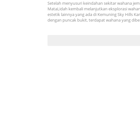
Dementor-nya!
Setelah menyusuri keindahan sekitar wahana jem
MataLidah kembali melanjutkan eksplorasi wah
estetik lainnya yang ada di Kemuning Sky Hills K
dengan puncak bukit, terdapat wahana yang dib