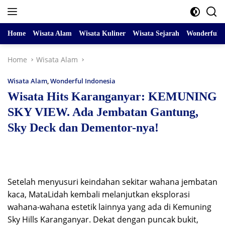
Skip
to
content
Home
Wisata Alam
Wisata Kuliner
Wisata Sejarah
Wonderful I
Home
Wisata Alam
Wisata Alam
,
Wonderful Indonesia
Wisata Hits Karanganyar: KEMUNING
SKY VIEW. Ada Jembatan Gantung,
Sky Deck dan Dementor-nya!
Setelah menyusuri keindahan sekitar wahana jembatan
kaca, MataLidah kembali melanjutkan eksplorasi
wahana-wahana estetik lainnya yang ada di Kemuning
Sky Hills Karanganyar. Dekat dengan puncak bukit,