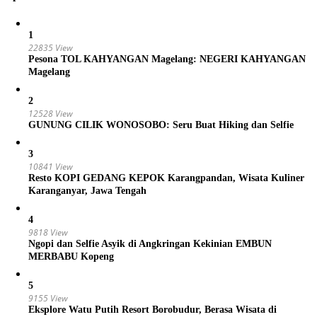
1
22835 View
Pesona TOL KAHYANGAN Magelang: NEGERI KAHYANGAN
Magelang
2
12528 View
GUNUNG CILIK WONOSOBO: Seru Buat Hiking dan Selfie
3
10841 View
Resto KOPI GEDANG KEPOK Karangpandan, Wisata Kuliner
Karanganyar, Jawa Tengah
4
9818 View
Ngopi dan Selfie Asyik di Angkringan Kekinian EMBUN
MERBABU Kopeng
5
9155 View
Eksplore Watu Putih Resort Borobudur, Berasa Wisata di