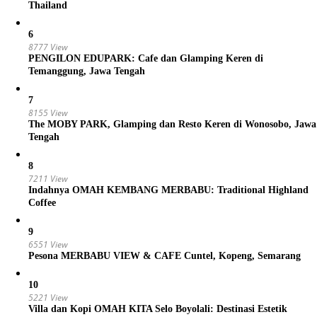
Thailand
6
8777 View
PENGILON EDUPARK: Cafe dan Glamping Keren di
Temanggung, Jawa Tengah
7
8155 View
The MOBY PARK, Glamping dan Resto Keren di Wonosobo, Jawa
Tengah
8
7211 View
Indahnya OMAH KEMBANG MERBABU: Traditional Highland
Coffee
9
6551 View
Pesona MERBABU VIEW & CAFE Cuntel, Kopeng, Semarang
10
5221 View
Villa dan Kopi OMAH KITA Selo Boyolali: Destinasi Estetik