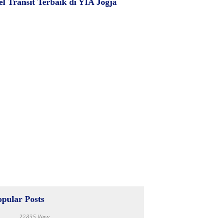
el Transit Terbaik di YIA Jogja
opular Posts
22835 View