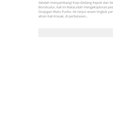
Setelah menyambangi Kopi Gedang Kepok dan Ge
Borobudur, kali ini MataLidah mengeksplorasi p
Grojogan Watu Purbo. Air terjun enam tingkat ya
aliran Kali Krasak, di perbatasan…