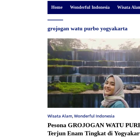
Home
Wonderful Indonesia
Wisata Ala
grojogan watu purbo yogyakarta
Wisata Alam
,
Wonderful Indonesia
Pesona GROJOGAN WATU PURB
Terjun Enam Tingkat di Yogyakar