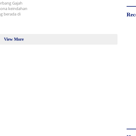
rbang Gajah
esona keindahan
ng berada di
Rec
View More