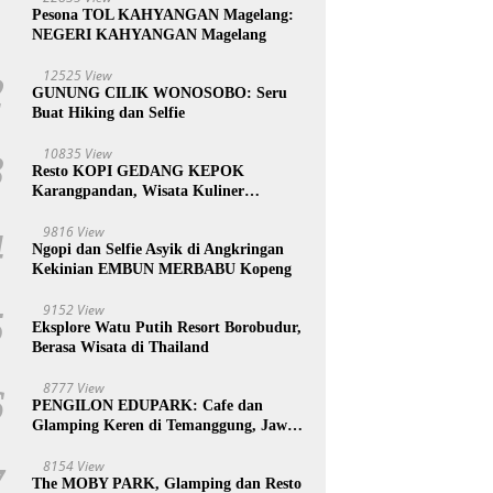
1
Pesona TOL KAHYANGAN Magelang:
NEGERI KAHYANGAN Magelang
12525 View
2
GUNUNG CILIK WONOSOBO: Seru
Buat Hiking dan Selfie
10835 View
3
Resto KOPI GEDANG KEPOK
Karangpandan, Wisata Kuliner
Karanganyar, Jawa Tengah
9816 View
4
Ngopi dan Selfie Asyik di Angkringan
Kekinian EMBUN MERBABU Kopeng
9152 View
5
Eksplore Watu Putih Resort Borobudur,
Berasa Wisata di Thailand
8777 View
6
PENGILON EDUPARK: Cafe dan
Glamping Keren di Temanggung, Jawa
Tengah
8154 View
7
The MOBY PARK, Glamping dan Resto