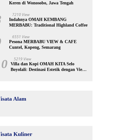
Keren di Wonosobo, Jawa Tengah
7210 View
8
Indahnya OMAH KEMBANG
MERBABU: Traditional Highland Coffee
6551 View
9
Pesona MERBABU VIEW & CAFE
Cuntel, Kopeng, Semarang
5219 View
10
Villa dan Kopi OMAH KITA Selo
Boyolali: Destinasi Estetik dengan View
Merapi
isata Alam
isata Kuliner