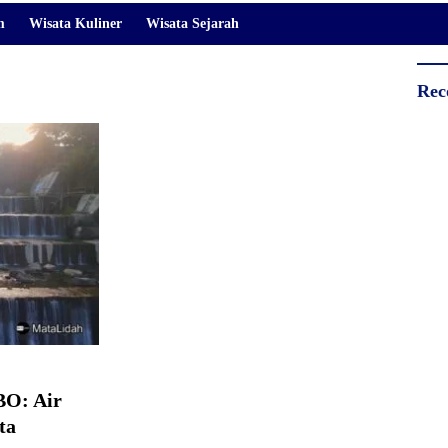
m
Wisata Kuliner
Wisata Sejarah
Rec
O: Air
ta