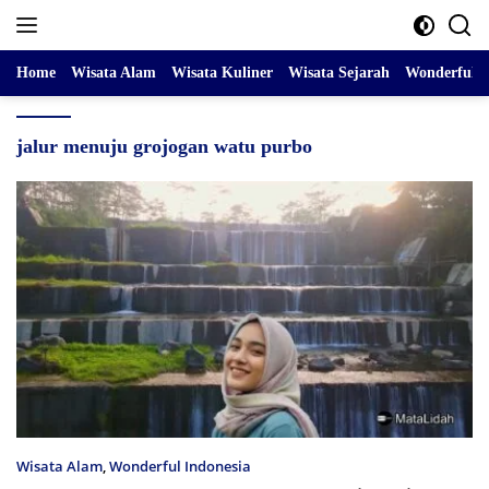
Skip
to
content
Home
Wisata Alam
Wisata Kuliner
Wisata Sejarah
Wonderful I
jalur menuju grojogan watu purbo
Wisata Alam
,
Wonderful Indonesia