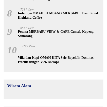
7211 View
8
Indahnya OMAH KEMBANG MERBABU: Traditional
Highland Coffee
6551 View
9
Pesona MERBABU VIEW & CAFE Cuntel, Kopeng,
Semarang
5222 View
10
Villa dan Kopi OMAH KITA Selo Boyolali: Destinasi
Estetik dengan View Merapi
Wisata Alam