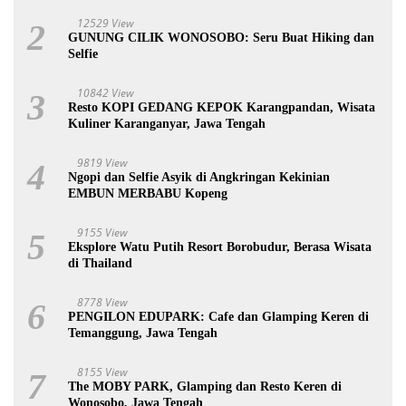
12529 View
2
GUNUNG CILIK WONOSOBO: Seru Buat Hiking dan
Selfie
10842 View
3
Resto KOPI GEDANG KEPOK Karangpandan, Wisata
Kuliner Karanganyar, Jawa Tengah
9819 View
4
Ngopi dan Selfie Asyik di Angkringan Kekinian
EMBUN MERBABU Kopeng
9155 View
5
Eksplore Watu Putih Resort Borobudur, Berasa Wisata
di Thailand
8778 View
6
PENGILON EDUPARK: Cafe dan Glamping Keren di
Temanggung, Jawa Tengah
8155 View
7
The MOBY PARK, Glamping dan Resto Keren di
Wonosobo, Jawa Tengah