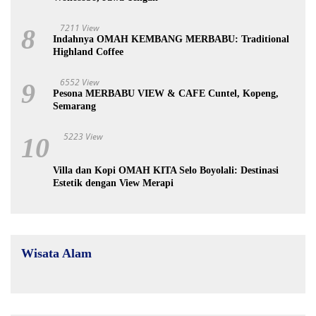
7211 View
8
Indahnya OMAH KEMBANG MERBABU: Traditional
Highland Coffee
6552 View
9
Pesona MERBABU VIEW & CAFE Cuntel, Kopeng,
Semarang
5223 View
10
Villa dan Kopi OMAH KITA Selo Boyolali: Destinasi
Estetik dengan View Merapi
Wisata Alam