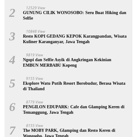
12529 View
2
GUNUNG CILIK WONOSOBO: Seru Buat Hiking dan
Selfie
10848 View
3
Resto KOPI GEDANG KEPOK Karangpandan, Wisata
Kuliner Karanganyar, Jawa Tengah
9819 View
4
Ngopi dan Selfie Asyik di Angkringan Kekinian
EMBUN MERBABU Kopeng
9155 View
5
Eksplore Watu Putih Resort Borobudur, Berasa Wisata
di Thailand
8779 View
6
PENGILON EDUPARK: Cafe dan Glamping Keren di
Temanggung, Jawa Tengah
8155 View
7
The MOBY PARK, Glamping dan Resto Keren di
Wonosobo, Jawa Tengah