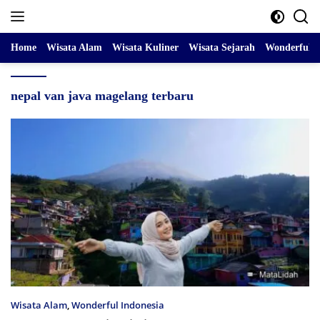
Skip
to
content
Home
Wisata Alam
Wisata Kuliner
Wisata Sejarah
Wonderful I
nepal van java magelang terbaru
Wisata Alam
,
Wonderful Indonesia