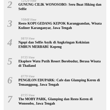
12529 View
2
GUNUNG CILIK WONOSOBO: Seru Buat Hiking dan
Selfie
10848 View
3
Resto KOPI GEDANG KEPOK Karangpandan, Wisata
Kuliner Karanganyar, Jawa Tengah
9819 View
4
Ngopi dan Selfie Asyik di Angkringan Kekinian
EMBUN MERBABU Kopeng
9155 View
5
Eksplore Watu Putih Resort Borobudur, Berasa Wisata
di Thailand
8779 View
6
PENGILON EDUPARK: Cafe dan Glamping Keren di
Temanggung, Jawa Tengah
8155 View
7
The MOBY PARK, Glamping dan Resto Keren di
Wonosobo, Jawa Tengah