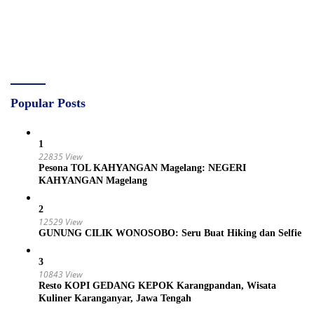
Popular Posts
1
22835 View
Pesona TOL KAHYANGAN Magelang: NEGERI
KAHYANGAN Magelang
2
12529 View
GUNUNG CILIK WONOSOBO: Seru Buat Hiking dan Selfie
3
10843 View
Resto KOPI GEDANG KEPOK Karangpandan, Wisata
Kuliner Karanganyar, Jawa Tengah