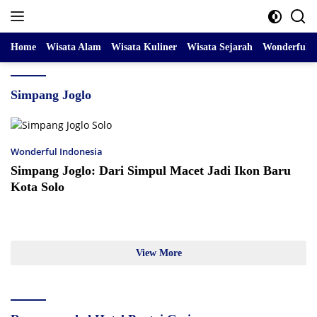
Skip
to
content
Home
Wisata Alam
Wisata Kuliner
Wisata Sejarah
Wonderful I
Simpang Joglo
Wonderful Indonesia
Simpang Joglo: Dari Simpul Macet Jadi Ikon Baru
Kota Solo
View More