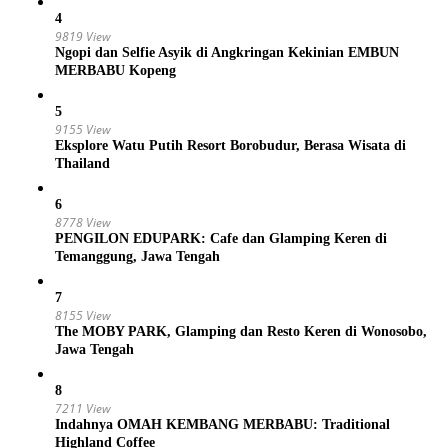
4
9819 View
Ngopi dan Selfie Asyik di Angkringan Kekinian EMBUN
MERBABU Kopeng
5
9155 View
Eksplore Watu Putih Resort Borobudur, Berasa Wisata di
Thailand
6
8778 View
PENGILON EDUPARK: Cafe dan Glamping Keren di
Temanggung, Jawa Tengah
7
8155 View
The MOBY PARK, Glamping dan Resto Keren di Wonosobo,
Jawa Tengah
8
7211 View
Indahnya OMAH KEMBANG MERBABU: Traditional
Highland Coffee