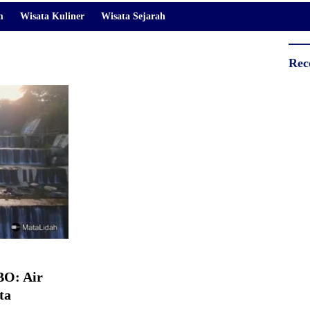
m
Wisata Kuliner
Wisata Sejarah
Rec
O: Air
ta