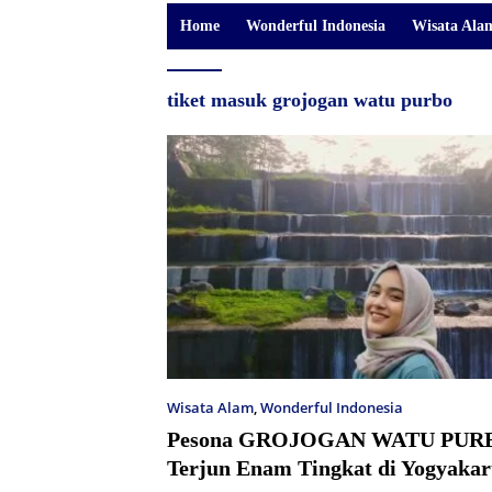
Home
Wonderful Indonesia
Wisata Ala
tiket masuk grojogan watu purbo
Wisata Alam
,
Wonderful Indonesia
Pesona GROJOGAN WATU PURB
Terjun Enam Tingkat di Yogyakar