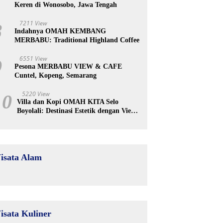
Keren di Wonosobo, Jawa Tengah
7211 View
8
Indahnya OMAH KEMBANG
MERBABU: Traditional Highland Coffee
6551 View
9
Pesona MERBABU VIEW & CAFE
Cuntel, Kopeng, Semarang
5220 View
10
Villa dan Kopi OMAH KITA Selo
Boyolali: Destinasi Estetik dengan View
Merapi
isata Alam
isata Kuliner