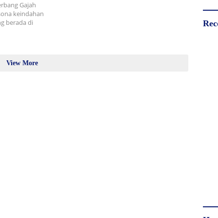
rbang Gajah
esona keindahan
ng berada di
Rec
View More