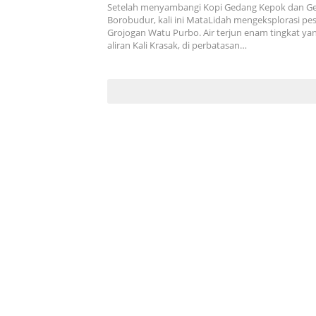
Setelah menyambangi Kopi Gedang Kepok dan Ge
Borobudur, kali ini MataLidah mengeksplorasi p
Grojogan Watu Purbo. Air terjun enam tingkat ya
aliran Kali Krasak, di perbatasan…