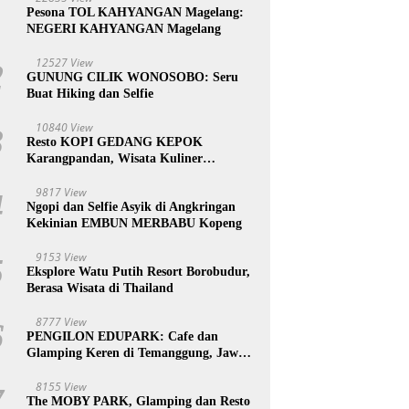
1
Pesona TOL KAHYANGAN Magelang:
NEGERI KAHYANGAN Magelang
12527 View
2
GUNUNG CILIK WONOSOBO: Seru
Buat Hiking dan Selfie
10840 View
3
Resto KOPI GEDANG KEPOK
Karangpandan, Wisata Kuliner
Karanganyar, Jawa Tengah
9817 View
4
Ngopi dan Selfie Asyik di Angkringan
Kekinian EMBUN MERBABU Kopeng
9153 View
5
Eksplore Watu Putih Resort Borobudur,
Berasa Wisata di Thailand
8777 View
6
PENGILON EDUPARK: Cafe dan
Glamping Keren di Temanggung, Jawa
Tengah
8155 View
7
The MOBY PARK, Glamping dan Resto