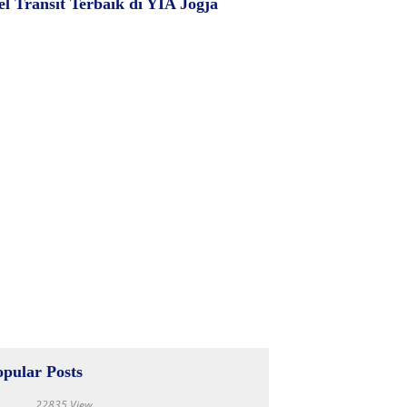
el Transit Terbaik di YIA Jogja
opular Posts
22835 View