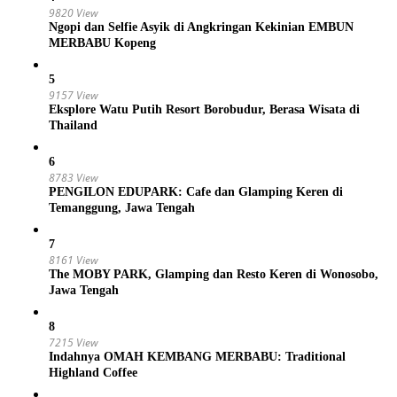
9820 View
Ngopi dan Selfie Asyik di Angkringan Kekinian EMBUN
MERBABU Kopeng
5
9157 View
Eksplore Watu Putih Resort Borobudur, Berasa Wisata di
Thailand
6
8783 View
PENGILON EDUPARK: Cafe dan Glamping Keren di
Temanggung, Jawa Tengah
7
8161 View
The MOBY PARK, Glamping dan Resto Keren di Wonosobo,
Jawa Tengah
8
7215 View
Indahnya OMAH KEMBANG MERBABU: Traditional
Highland Coffee