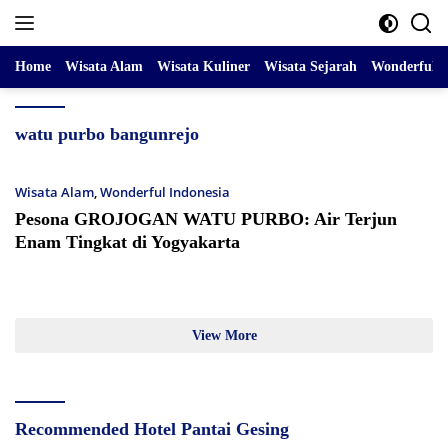
Skip
to
content
Home
Wisata Alam
Wisata Kuliner
Wisata Sejarah
Wonderful I
watu purbo bangunrejo
Wisata Alam
,
Wonderful Indonesia
Pesona GROJOGAN WATU PURBO: Air Terjun
Enam Tingkat di Yogyakarta
View More
Recommended Hotel Pantai Gesing